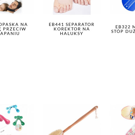
 OPASKA NA
EB441 SEPARATOR
EB322 
 PRZECIW
KOREKTOR NA
STÓP DU
APANIU
HALUKSY