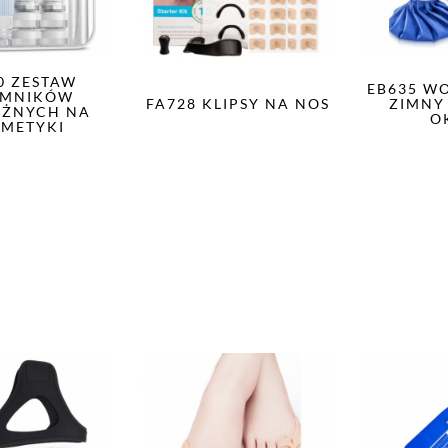
0 ZESTAW
EB635 W
EMNIKÓW
FA728 KLIPSY NA NOS
ZIMNY
ŻNYCH NA
O
METYKI