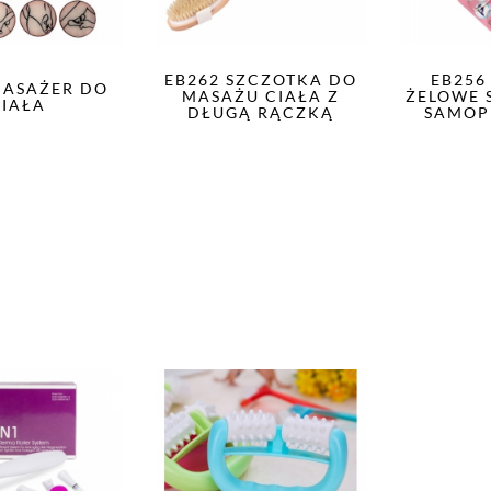
EB262 SZCZOTKA DO
EB256
MASAŻER DO
MASAŻU CIAŁA Z
ŻELOWE 
CIAŁA
DŁUGĄ RĄCZKĄ
SAMOP