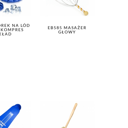
OREK NA LÓD
EB585 MASAŻER
 KOMPRES
GŁOWY
KŁAD