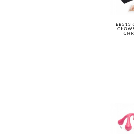
EB513
GŁOWĘ
CHR