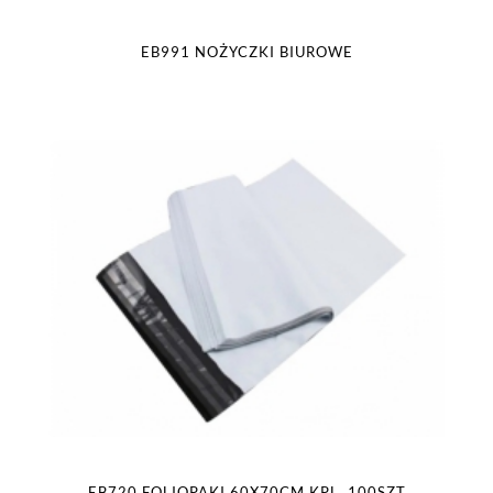
EB991 NOŻYCZKI BIUROWE
EB720 FOLIOPAKI 60X70CM KPL. 100SZT