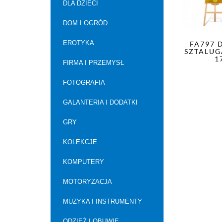
DLA DZIECI
DOM I OGRÓD
EROTYKA
FA797 
SZTALUG
1
FIRMA I PRZEMYSŁ
FOTOGRAFIA
GALANTERIA I DODATKI
GRY
KOLEKCJE
KOMPUTERY
MOTORYZACJA
MUZYKA I INSTRUMENTY
ODZIEŻ I OBUWIE