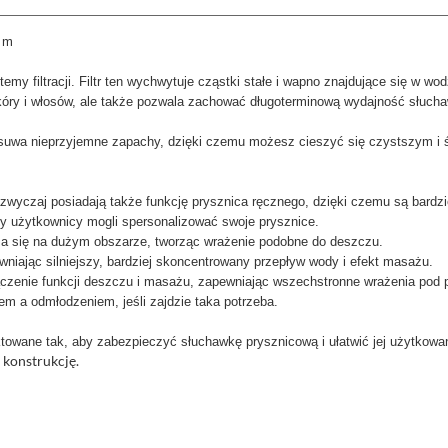
5 m
filtracji. Filtr ten wychwytuje cząstki stałe i wapno znajdujące się w wodz
 skóry i włosów, ale także pozwala zachować długoterminową wydajność słucha
Usuwa nieprzyjemne zapachy, dzięki czemu możesz cieszyć się czystszym i 
zwyczaj posiadają także funkcję prysznica ręcznego, dzięki czemu są bardzi
by użytkownicy mogli spersonalizować swoje prysznice.
za się na dużym obszarze, tworząc wrażenie podobne do deszczu.
niając silniejszy, bardziej skoncentrowany przepływ wody i efekt masażu.
czenie funkcji deszczu i masażu, zapewniając wszechstronne wrażenia po
m a odmłodzeniem, jeśli zajdzie taka potrzeba.
ektowane tak, aby zabezpieczyć słuchawkę prysznicową i ułatwić jej użytkow
 konstrukcję.