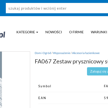
KATEGORIE
NOWOŚCI
O FIRMIE
WARUNKI
Dom i Ogród
/
Wyposażenie
/
Akcesoria łazienkowe
FA067 Zestaw prysznicowy 
Zaloguj się
Symbol
F
EAN
5