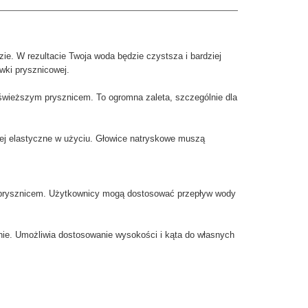
ie. W rezultacie Twoja woda będzie czystsza i bardziej
wki prysznicowej.
świeższym prysznicem. To ogromna zaleta, szczególnie dla
ej elastyczne w użyciu.
Głowice natryskowe muszą
d prysznicem. Użytkownicy mogą dostosować przepływ wody
anie. Umożliwia dostosowanie wysokości i kąta do własnych