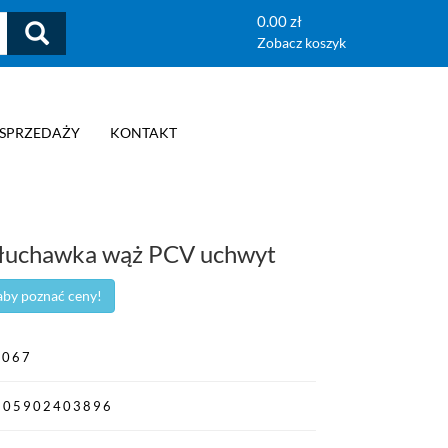
0.00 zł
Zobacz koszyk
 SPRZEDAŻY
KONTAKT
słuchawka wąż PCV uchwyt
 aby poznać ceny!
A067
905902403896