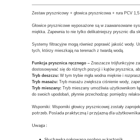
Zestaw prysznicowy + głowica prysznicowa + rura PCV 1,
Głowice prysznicowe wyposażone są w zaawansowane systemy 
miękka. Zapewnia to nie tylko delikatniejszy prysznic dla
Systemy filtracyjne mogą również poprawić jakość wody. 
tych, którzy mieszkają na terenach z twardą wodą.
Funkcja prysznica ręcznego –
Zraszacze trójfunkcyjne za
dostosowywać się do różnych pozycji i kątów prysznica, a
Tryb deszczu:
W tym trybie mgła wodna mięknie i rozpras
Tryb masażu:
Tryb masażu zwiększa ciśnienie wody, zapew
Tryb mieszany:
Tryb mieszany umożliwia użytkownikom łą
do swoich upodobań, płynnie przechodząc pomiędzy relakse
Wsporniki: Wsporniki głowicy prysznicowej zostały zaproj
potrzeb. Posiada praktyczną i przyjazną dla użytkownika
Uwaga :
Słuchawka pakowana osobno w kartonik