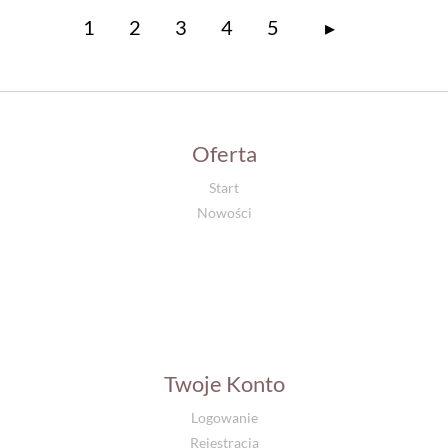
1
2
3
4
5
▸
Oferta
Start
Nowości
Twoje Konto
Logowanie
Rejestracja