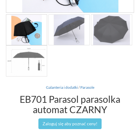
Galanteria i dodatki
/
Parasole
EB701 Parasol parasolka
automat CZARNY
Zaloguj się aby poznać ceny!