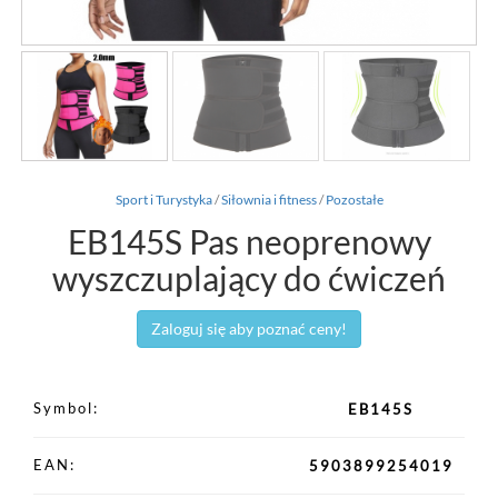
Sport i Turystyka
/
Siłownia i fitness
/
Pozostałe
EB145S Pas neoprenowy
wyszczuplający do ćwiczeń
Zaloguj się aby poznać ceny!
Symbol
EB145S
EAN
5903899254019