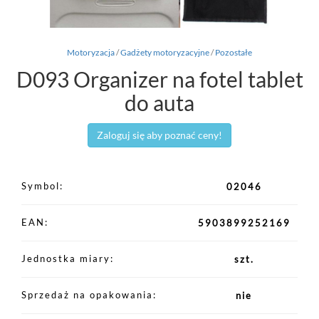
Motoryzacja
/
Gadżety motoryzacyjne
/
Pozostałe
D093 Organizer na fotel tablet
do auta
Zaloguj się aby poznać ceny!
Symbol
02046
EAN
5903899252169
Jednostka miary
szt.
Sprzedaż na opakowania
nie