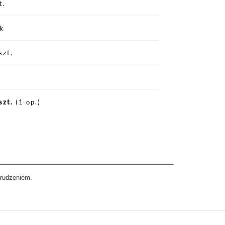
t.
k
szt.
szt.
(1 op.)
abrudzeniem.