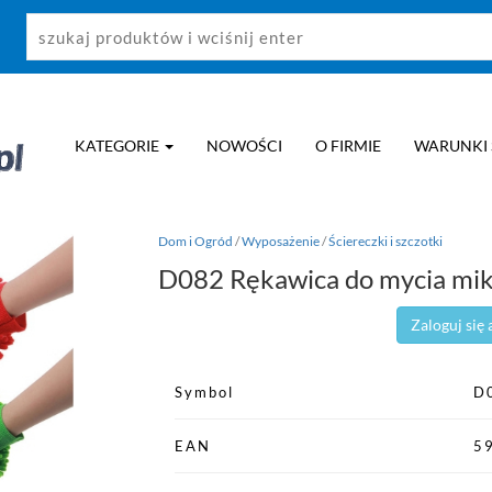
KATEGORIE
NOWOŚCI
O FIRMIE
WARUNKI
Dom i Ogród
/
Wyposażenie
/
Ściereczki i szczotki
D082 Rękawica do mycia mik
Zaloguj się
Symbol
D
EAN
5