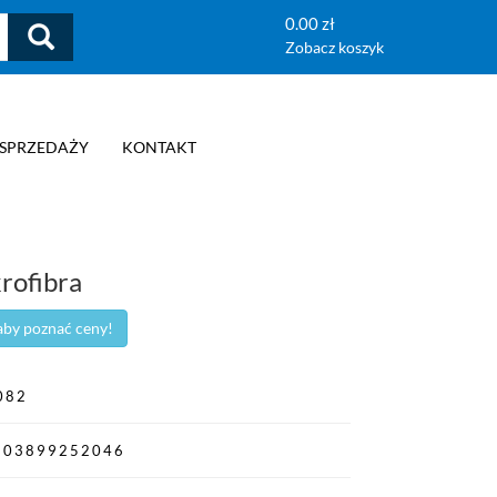
0.00 zł
Zobacz koszyk
 SPRZEDAŻY
KONTAKT
rofibra
 aby poznać ceny!
082
903899252046