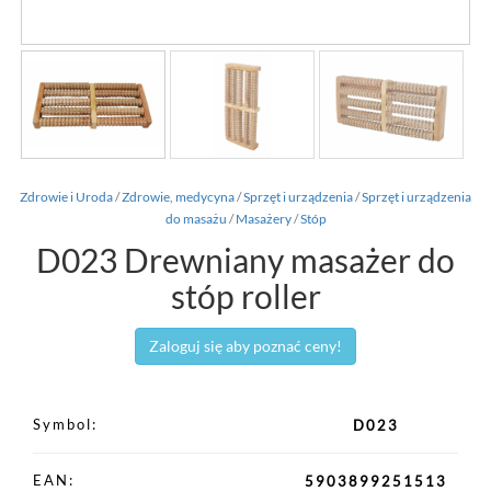
Zdrowie i Uroda
/
Zdrowie, medycyna
/
Sprzęt i urządzenia
/
Sprzęt i urządzenia
do masażu
/
Masażery
/
Stóp
D023 Drewniany masażer do
stóp roller
Zaloguj się aby poznać ceny!
Symbol
D023
EAN
5903899251513