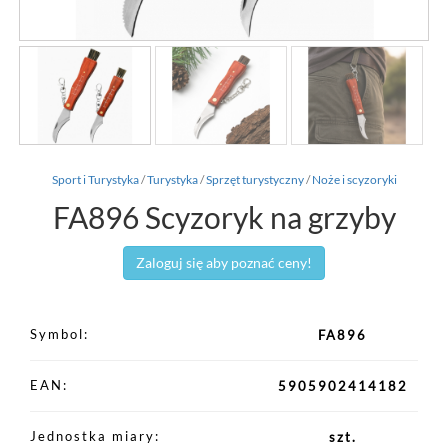
Sport i Turystyka
/
Turystyka
/
Sprzęt turystyczny
/
Noże i scyzoryki
FA896 Scyzoryk na grzyby
Zaloguj się aby poznać ceny!
Symbol
FA896
EAN
5905902414182
Jednostka miary
szt.