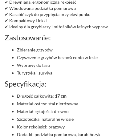
✔ Drewniana, ergonomiczna rękojeść
✔ Wbudowana podziałka pomiarowa
✔ Karabińczyk do przypięcia przy ekwipunku
✔ Kompaktowy i lekki
✔ Idealny dla grzybiarzy i miłośników leśnych wypraw
Zastosowanie:
Zbieranie grzybów
Czyszczenie grzybów bezpośrednio w lesie
Wyprawy do lasu
Turystyka i survival
Specyfikacja:
Długość całkowita:
17 cm
Materiał ostrza: stal nierdzewna
Materiał rękojeści: drewno
Szczoteczka: naturalne włosie
Kolor rękojeści: brązowy
Dodatki: podziałka pomiarowa, karabińczyk