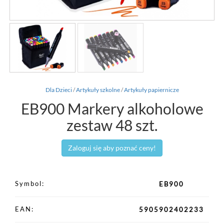
Dla Dzieci
/
Artykuły szkolne
/
Artykuły papiernicze
EB900 Markery alkoholowe
zestaw 48 szt.
Zaloguj się aby poznać ceny!
Symbol
EB900
EAN
5905902402233