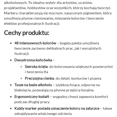
alkoholowych. To idealny wybór dla artystów, uczniów,
projektantów, hobbystów oraz wszystkich, którzy kochają tworzyć.
Markery charakteryzują się mocnym, nasyconym pigmentem, który
umożliwia płynne cieniowanie, mieszanie kolorów i tworzenie
efektów profesjonalnych ilustracji.
Cechy produktu:
48 intensywnych kolorów
– bogata paleta umożliwia
tworzenie zarówno delikatnych prac, jak i wyrazistych
ilustracji.
Dwustronna końcówka
–
Szeroka ścięta
: do kolorowania większych powierzchni
i tworzenia tła
Precyzyjna cienka
: do detali, konturów i pisania
Tusze na bazie alkoholu
– szybkoschnące, odporne na
blaknięcie, pozwalają na płynne przejścia tonalne.
Ergonomiczny kształt
– wygodny chwyt zapewnia komfort
podczas długiej pracy.
Każdy marker posiada oznaczenie koloru na zatyczce
– łatwe
odnajdywanie właściwego odcienia.