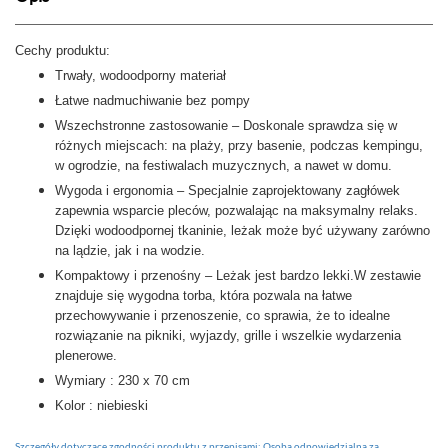
Cechy produktu:
Trwały, wodoodporny materiał
Łatwe nadmuchiwanie bez pompy
Wszechstronne zastosowanie – Doskonale sprawdza się w
różnych miejscach: na plaży, przy basenie, podczas kempingu,
w ogrodzie, na festiwalach muzycznych, a nawet w domu.
Wygoda i ergonomia – Specjalnie zaprojektowany zagłówek
zapewnia wsparcie pleców, pozwalając na maksymalny relaks.
Dzięki wodoodpornej tkaninie, leżak może być używany zarówno
na lądzie, jak i na wodzie.
Kompaktowy i przenośny – Leżak jest bardzo lekki.W zestawie
znajduje się wygodna torba, która pozwala na łatwe
przechowywanie i przenoszenie, co sprawia, że to idealne
rozwiązanie na pikniki, wyjazdy, grille i wszelkie wydarzenia
plenerowe.
Wymiary : 230 x 70 cm
Kolor : niebieski
Szczegóły dotyczące zgodności produktu z przepisami: Osoba odpowiedzialna za