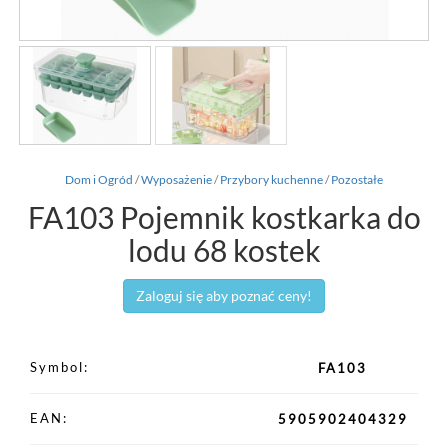
Dom i Ogród
/
Wyposażenie
/
Przybory kuchenne
/
Pozostałe
FA103 Pojemnik kostkarka do
lodu 68 kostek
Zaloguj się aby poznać ceny!
Symbol
FA103
EAN
5905902404329