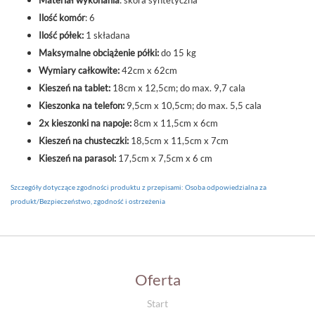
Materiał wykonania
: skóra syntetyczna
Ilość komór
: 6
Ilość półek:
1 składana
Maksymalne obciążenie półki:
do 15 kg
Wymiary całkowite:
42cm x 62cm
Kieszeń na tablet:
18cm x 12,5cm; do max. 9,7 cala
Kieszonka na telefon:
9,5cm x 10,5cm; do max. 5,5 cala
2x kieszonki na napoje:
8cm x 11,5cm x 6cm
Kieszeń na chusteczki:
18,5cm x 11,5cm x 7cm
Kieszeń na parasol:
17,5cm x 7,5cm x 6 cm
Szczegóły dotyczące zgodności produktu z przepisami: Osoba odpowiedzialna za
produkt/Bezpieczeństwo, zgodność i ostrzeżenia
Oferta
Start