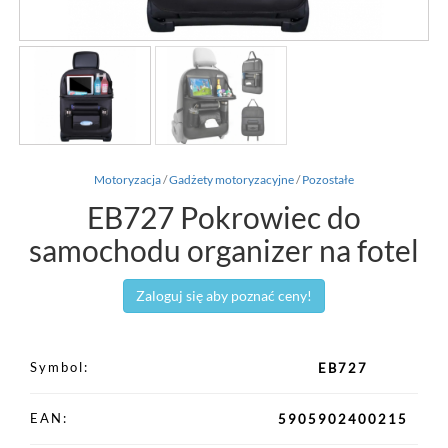
Motoryzacja
/
Gadżety motoryzacyjne
/
Pozostałe
EB727 Pokrowiec do
samochodu organizer na fotel
Zaloguj się aby poznać ceny!
Symbol
EB727
EAN
5905902400215