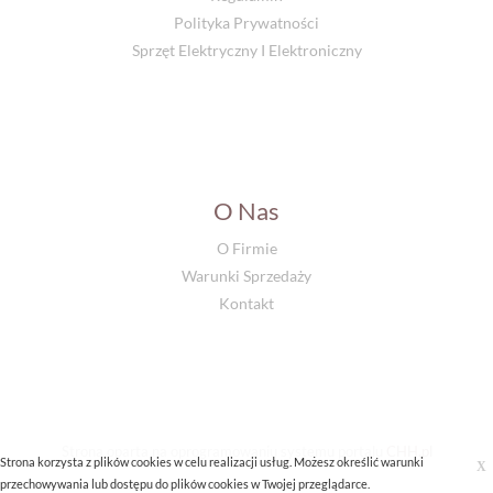
Polityka Prywatności
Sprzęt Elektryczny I Elektroniczny
O Nas
O Firmie
Warunki Sprzedaży
Kontakt
Strona oparta na oprogramowaniu systemu portalu
CHH.pl
Strona korzysta z plików cookies w celu realizacji usług. Możesz określić warunki
X
przechowywania lub dostępu do plików cookies w Twojej przeglądarce.