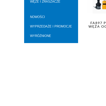
WĘŻE I ZRASZACZE
NOWOŚCI
FA897 
WĘŻA O
WYPRZEDAŻE I PROMOCJE
WYRÓŻNIONE