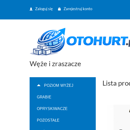
Zaloguj się
Zarejestruj konto
Węże i zraszacze
Lista pr
POZIOM WYŻEJ
GRABIE
OPRYSKIWACZE
POZOSTAŁE